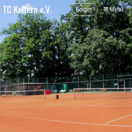
TC Keltern e.V.
Login
Menü