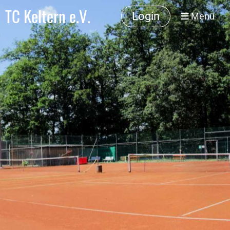
TC Keltern e.V.
Login
Menü