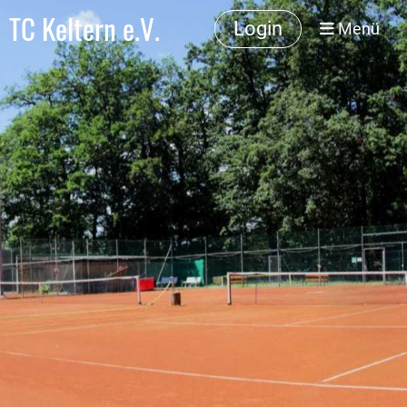
TC Keltern e.V.
Login
Menü