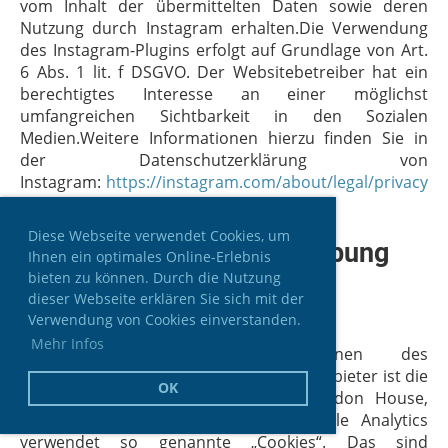
vom Inhalt der übermittelten Daten sowie deren
Nutzung durch Instagram erhalten.Die Verwendung
des Instagram-Plugins erfolgt auf Grundlage von Art.
6 Abs. 1 lit. f DSGVO. Der Websitebetreiber hat ein
berechtigtes Interesse an einer möglichst
umfangreichen Sichtbarkeit in den Sozialen
Medien.Weitere Informationen hierzu finden Sie in
der Datenschutzerklärung von
Instagram:
https://instagram.com/about/legal/privacy
/
.
Diese Webseite verwendet Cookies, um
6. Analyse-Tools und Werbung
Ihnen ein optimales Online-Erlebnis
bieten zu können. Durch die Nutzung
dieser Webseite erklären Sie sich mit der
Google Analytics
Verwendung von Cookies einverstanden.
Mehr Infos
Diese Website nutzt Funktionen des
Webanalysedienstes Google Analytics. Anbieter ist die
OK
Google Ireland Limited („Google“), Gordon House,
Barrow Street, Dublin 4, Irland. Google Analytics
verwendet so genannte „Cookies“. Das sind