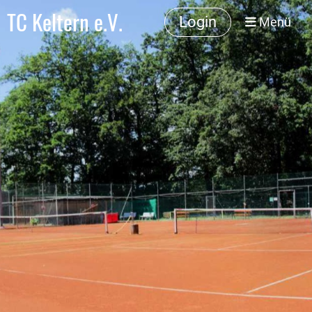
TC Keltern e.V.
Login
Menü